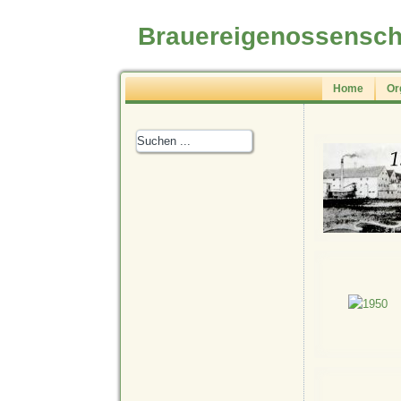
Brauereigenossensch
Home
Or