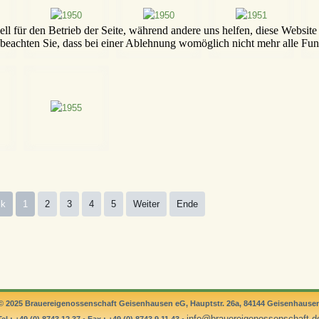
ell für den Betrieb der Seite, während andere uns helfen, diese Websit
 beachten Sie, dass bei einer Ablehnung womöglich nicht mehr alle Funk
ck
1
2
3
4
5
Weiter
Ende
©
2025 Brauereigenossenschaft Geisenhausen eG, Hauptstr. 26a, 84144 Geisenhause
info@brauereigenossenschaft.d